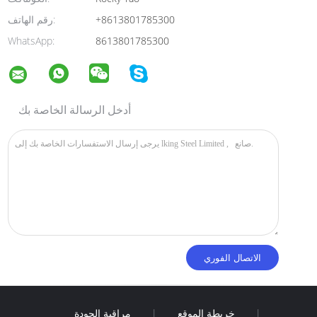
+8613801785300
رقم الهاتف:
WhatsApp:
8613801785300
أدخل الرسالة الخاصة بك
|
خريطة الموقع
|
مراقبة الجودة