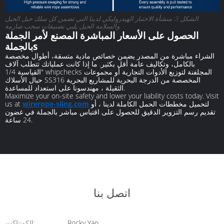
الشكل 3: منشأة الاختبار الهيدروليكي لدينا التي تضمن كل سلك حبل الحبل
والسلامة الحبل يلبي تصنيفات سحب صارمة.
الحصول على الأسعار المباشرة المصنع لأمر الجملة
بالجملةs
الشراء مباشرة من المصدر يضمن خصائص مادية متسقة، أطوال مخصصة
بالكامل، وتكاليف عامة أقل بكثير. ما إذا كانت عملياتك تتطلب آلاف
القياسية 1/4" whipchecks المجلفنة لتوزيع الأدوات التجارية أو مجموعات
حبال الأسلاك SS316 المخصصة من الدرجة البحرية للمشاريع البحرية
الثقيلة ، مهندسونا على استعداد للمساعدة.
Maximize your on-site safety and lower your liability costs today. Visit
لتحميل مخططات الحمل الكاملة لدينا ، أو
wirerope-sling.com
us at
تقديم رسم التزوير الدقيق للحصول على اقتباس مباشر بالجملة في غضون
24 ساعة.
اتصل بنا
Rocky Yao
الكونتاكت: