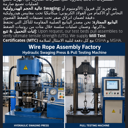
لعمليات تصنيع صارمة:
يتم تجريد كل فيرول (الألومنيوم أو
عالية الحجم الهيدروليكية Swaging:
النحاس أو الأكمام من الفولاذ الكربوني) ميكانيكيًا تحت مقاييس هيدروليكية
دقيقة لضمان انزلاق صفر تحت تصنيفات الضغط القصوى.
الينابيع الممتازة:
نحن مصدر الينابيع الصلبية المقاومة للتآكل التي تحتفظ
بذاكرتها، وضمان عمليات سلسة خلال مئات من روتينات الضغط.
Upon request, our test beds pull assemblies to
إثبات التحميل & تتبع:
verify ultimate tensile strength (UTS). We supply
Mill Test
مع كل دفعة لتلبية الامتثال لسلامة OSHA و MSHA.
Certificates (MTC)