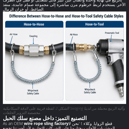
الآخر. يستخدم لربط خرطوم مرن مباشرة إلى مجموعة صمام جامدة، منفذ
الضاغط، أو خزان الرمال.
الشكل 2: لقطة قريبة على الدقة الميكانيكية Swaging وآلية الربيع محملة من لدينا
مخصصة التزوير الحلقات.
التصنيع التميز: داخل مصنع سلك الحبل
نحن لا' t قطع الزوايا. وكلاء
wire rope sling factory
As an OEM
المشتريات الأجانب يختارونا على الشركات التجارية لأن أجهزتنا تخضع