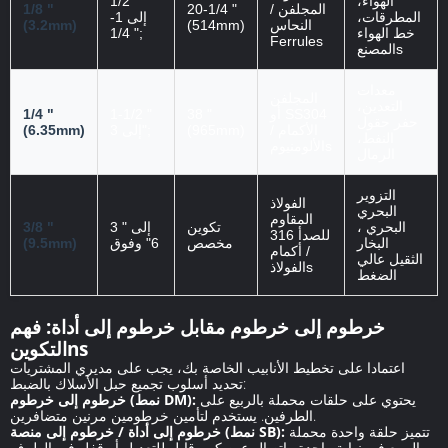
الهواء،
1/2 "
المجلفن /
20-1/4 "
1/8 "
المطرقات،
إلى 1-
النحاس
(514mm)
(3.2mm)
خط الهواء
1/4 ";
Ferrules
المصنعs
معدات
المجلفن
التعدين،
أو SS304
38 "
1-1/2 "
1/4 "
حفر حقول
/ الأكمام
(965mm)
إلى 3";
(6.35mm)
النفط،
الألومنيومs
الرمال
التزوير
الفولاذ
البحري
المقاوم
البحري ،
تكوين
3 " إلى
3/8 "
للصدأ 316
البخار
مخصص
6" وفوق
(9.5mm)
/ أكمام
الثقيل عالي
الفولاذs
الضغط
خرطوم إلى خرطوم مقابل خرطوم إلى أداة: فهم
التكوينns
اعتمادا على تخطيط الأنابيب الخاصة بك، يجب على مديري المشتريات
تحديد أسلوب تجميع حبل الأسلاك بالضبط:
يحتوي على حلقات محملة بالربيع على
خرطوم إلى خرطوم (نمط DM):
الطرفين. يستخدم لتأمين خرطومين مرنين متضافرين.
تتميز حلقة واحدة محملة
خرطوم إلى أداة / خرطوم إلى منصة (نمط SB):
بالربيع في نهاية واحدة واتصال عين كبير قابل للتعديل أو قفل في الطرف