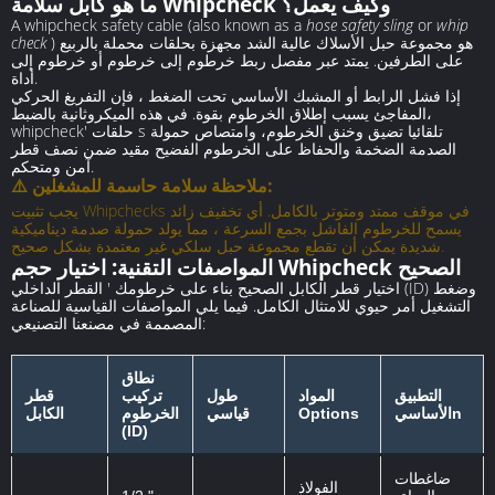
ما هو كابل سلامة Whipcheck وكيف يعمل؟
A whipcheck safety cable (also known as a
hose safety sling
or
whip
) هو مجموعة حبل الأسلاك عالية الشد مجهزة بحلقات محملة بالربيع
check
على الطرفين. يمتد عبر مفصل ربط خرطوم إلى خرطوم أو خرطوم إلى
أداة.
إذا فشل الرابط أو المشبك الأساسي تحت الضغط ، فإن التفريغ الحركي
المفاجئ يسبب إطلاق الخرطوم بقوة. في هذه الميكروثانية بالضبط،
whipcheck' حلقات s تلقائيا تضيق وخنق الخرطوم، وامتصاص حمولة
الصدمة الضخمة والحفاظ على الخرطوم الفضيح مقيد ضمن نصف قطر
آمن ومتحكم.
⚠️ ملاحظة سلامة حاسمة للمشغلين:
يجب تثبيت Whipchecks في موقف ممتد ومتوتر بالكامل. أي تخفيف زائد
يسمح للخرطوم الفاشل بجمع السرعة ، مما يولد حمولة صدمة ديناميكية
شديدة يمكن أن تقطع مجموعة حبل سلكي غير معتمدة بشكل صحيح.
المواصفات التقنية: اختيار حجم Whipcheck الصحيح
اختيار قطر الكابل الصحيح بناء على خرطومك ' القطر الداخلي (ID) وضغط
التشغيل أمر حيوي للامتثال الكامل. فيما يلي المواصفات القياسية للصناعة
المصممة في مصنعنا التصنيعي:
نطاق
التطبيق
المواد
طول
تركيب
قطر
الأساسيn
Options
قياسي
الخرطوم
الكابل
(ID)
ضاغطات
الفولاذ