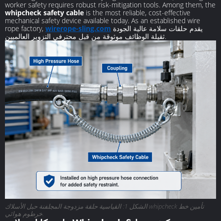
worker safety requires robust risk-mitigation tools. Among them, the
whipcheck safety cable
is the most reliable, cost-effective
mechanical safety device available today. As an established wire
يقدم حلقات سلامة عالية الجودة
wirerope-sling.com
rope factory,
ثقيلة الوظائف موثوقة من قبل محترفي التزوير العالميين.
الشكل 1: القياسية حلقة مزدوجة المجلفنة حبل الأسلاك whipcheck تأمين خط
خرطوم هوائي.