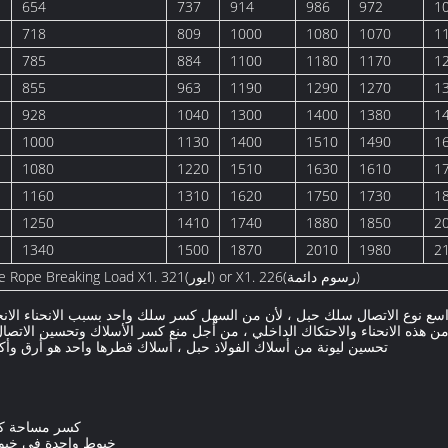
654
737
914
986
972
1
718
809
1000
1080
1070
1
785
884
1100
1180
1170
1
855
963
1190
1290
1270
1
928
1040
1300
1400
1380
1
1000
1130
1400
1510
1490
1
1080
1220
1510
1630
1610
1
1160
1310
1620
1750
1730
1
1250
1410
1740
1880
1850
2
1340
1500
1870
2010
1980
2
Note: Wires aggregate breaking force =Wire Rope Breaking Load X1. 321(ايور) or X1. 226(رسوم دائمة)
ع نوع الاتصال سلك حبل ، لأن من السهل كسر سلك واحد بسبب الانحناء الانحن
 من هذه الانحناء والاحتكاك الداخلي ، من أجل منع كسر الأسلاك وتحسين الاتص
تحسين ليونة من أسلاك الفولاذ حبل ، أسلاك قطرها واحد هو أرق وأكثر
كسر مساحة كبي
خيوط واحدة في خيوط