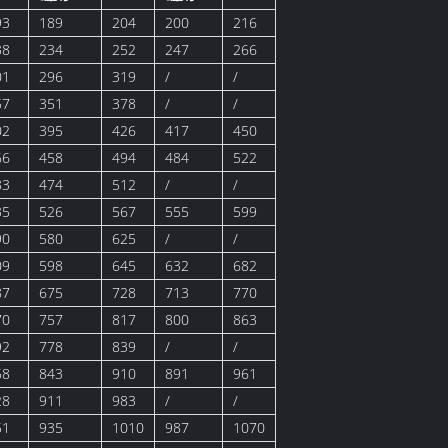
93
189
204
200
216
38
234
252
247
266
01
296
319
/
/
57
351
378
/
/
02
395
426
417
450
66
458
494
484
522
83
474
512
/
/
35
526
567
555
599
90
580
625
/
/
09
598
645
632
682
87
675
728
713
770
70
757
817
800
863
92
778
839
/
/
58
843
910
891
961
28
911
983
/
/
51
935
1010
987
1070