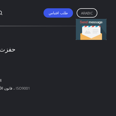
طلب اقتباس
ARABIC
حفزت أ
KS
قانون الأحوال المدنية ، ISO9001