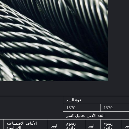
قوة الشد
1570
1670
الحد الأدنى تحميل كسر
رسوم
رسوم
الألياف الاصطناعية
ور
ايور
ايور
دائمة
دائمة
الأساسية