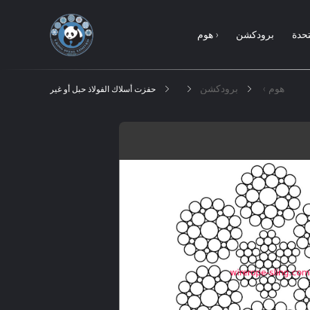
تحدة
برودكشن
هوم ›
هوم ›
برودكشن
حفزت أسلاك الفولاذ حبل أو غير