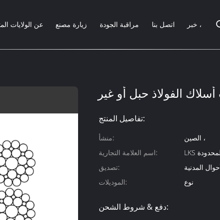
خبر ،
اتصل بنا
مراقبة الجودة
زيارة مصنع
عن الولايات الم
سلاك الفولاذ حبل أو غير
تفاصيل المنتج:
الصين ،
منشأ:
L المحدودة
اسم العلامة التجارية:
تصديق:
نوع
الموديلات:
دفع & شروط الشحن: