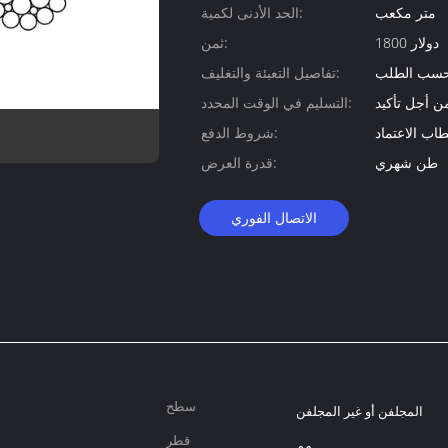
متر مكعب
الحد الأدنى لكمية:
1800 دولار
ثمن:
و حسب الطلب
تفاصيل التعبئة والتغليف:
من أجل تأكيد
التسليم في الوقت المحدد:
اب الاعتماد
شروط الدفع:
طن شهري
قدرة العرض:
الاتصال الفوري
سطح
المجلفن أو غير المجلفن
قطر
مم