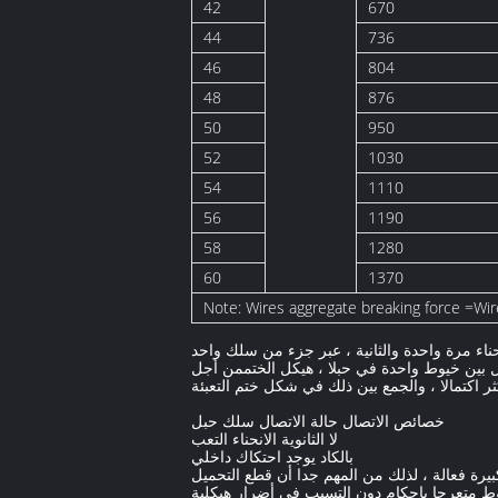
42
670
44
736
46
804
48
876
50
950
52
1030
54
1110
56
1190
58
1280
60
1370
اء مرة واحدة والثانية ، عبر جزء من سلك واحد
ال بين خيوط واحدة في حبلا ، هيكل الختممن أجل
 اكتمالا ، والجمع بين ذلك في شكل ختم التعبئة
خصائص الاتصال حالة الاتصال سلك حبل
لا الثانوية الانحناء التعب
بالكاد يوجد احتكاك داخلي
رة فعالة ، لذلك من المهم جدا أن قطع التحميل
 متعرجا بإحكام دون التسبب في أضرار هيكلية