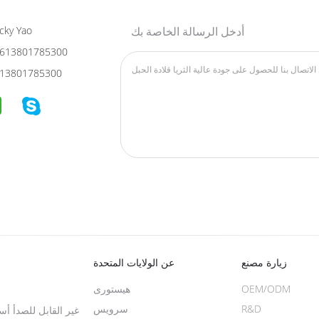
أدخل الرسالة الخاصة بك
cky Yao
613801785300
13801785300
زيارة مصنع
عن الولايات المتحدة
OEM/ODM
هیستوری
R&D
سرویس
غير القابل للصدأ أس