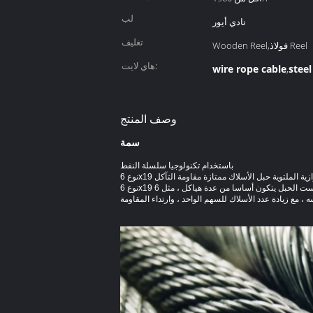
لب
نادي أيور
تغليف
Wooden Reel,فولاذ Reel
هاي لايت:
wire rope cable
steel
,
وصف المنتج
سمة
باستخدام تكنولوجيا سلسلة النفط
 6x19 موازية الملتوية حبل الأسلاك ممتازة مقاومة التآكل
 مع زيادة عدد الأسلاك للسهم الواحد ، وارتداء المقاومة