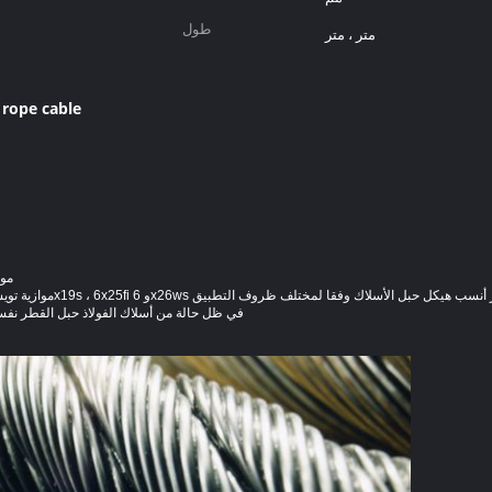
طول
متر ، متر
 rope cable
نوع
تكون أساسا من عدة هياكل ، مثل 6x19s ، 6x25fi و 6x26ws الخيجب اختيار أنسب هيكل حبل الأسلاك وفقا لمختلف ظروف التطبيق
في ظل حالة من أسلاك الفولاذ حبل القطر نفسه ،