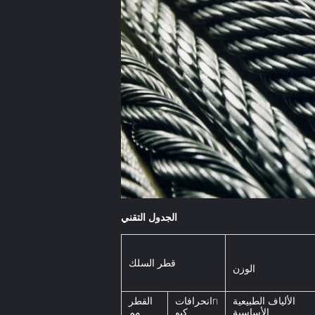
الجدول التقني
قطر السلك
الوزن
الألياف الطبيعية
انحرافاتn
القطر
الأساسية
كيو
مم