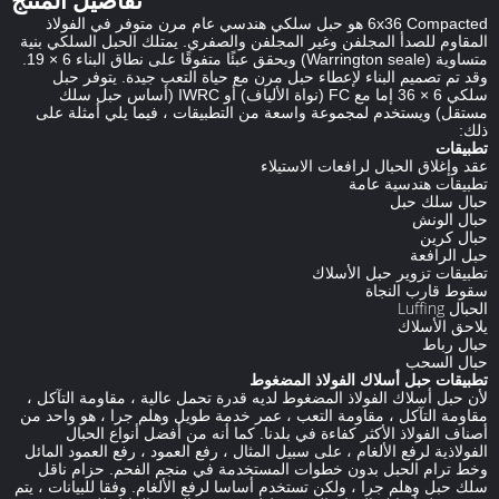
تفاصيل المنتج
6x36 Compacted هو حبل سلكي هندسي عام مرن متوفر في الفولاذ
المقاوم للصدأ المجلفن وغير المجلفن والصفري.
يمتلك الحبل السلكي بنية
متساوية (Warrington seale) ويحقق عبئًا متفوقًا على نطاق البناء 6 × 19.
وقد تم تصميم البناء لإعطاء حبل مرن مع حياة التعب جيدة.
يتوفر حبل
سلكي 6 × 36 إما مع FC (نواة الألياف) أو IWRC (أساس حبل سلك
مستقل) ويستخدم لمجموعة واسعة من التطبيقات ، فيما يلي أمثلة على
ذلك:
تطبيقات
عقد وإغلاق الحبال لرافعات الاستيلاء
تطبيقات هندسية عامة
حبال سلك حبل
حبال الونش
حبال كرين
حبل الرافعة
تطبيقات تزوير حبل الأسلاك
سقوط قارب النجاة
الحبال Luffing
يلاحق الأسلاك
حبال رباط
حبال السحب
تطبيقات حبل أسلاك الفولاذ المضغوط
لأن حبل أسلاك الفولاذ المضغوط لديه قدرة تحمل عالية ، مقاومة التآكل ،
مقاومة التآكل ، مقاومة التعب ، عمر خدمة طويل وهلم جرا ، هو واحد من
أصناف الفولاذ الأكثر كفاءة في بلدنا.
كما أنه من أفضل أنواع الحبال
الفولاذية لرفع الألغام ، على سبيل المثال ، رفع العمود ، رفع العمود المائل
وخط ترام الحبل بدون خطوات المستخدمة في منجم الفحم.
حزام ناقل
سلك حبل وهلم جرا ، ولكن تستخدم أساسا لرفع الألغام.
وفقا للبيانات ، يتم