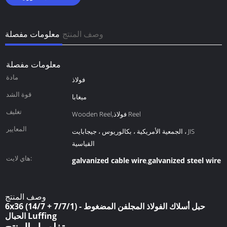
وصف المنتج
معلومات مفصلة
معلومات مفصلة
مادة
فولاذ
قوة الشد
ميغابا
تغليف
Wooden Reel,فولاذ Reel
المعايير
الجمعية الأمريكية ، بكالوريوس ، جيجابايت ، JIS
القياسية
هاي لايت:
galvanized cable wire
galvanized steel wire 
,
وصف المنتج
6x36 (14/7 + 7/7/1) حبل أسلاك الفولاذ المجلفن المضغوط -
الحبال Luffing