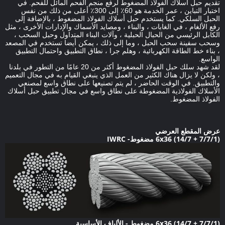
تقديم حبل أسلاك الفولاذ المضغوط لرفع منجم الفحم المائل للفحم.
في
اختبار التباين ، عمر الخدمة هو 60٪ إلى 300٪ أعلى من ذلك من نفس
الحبل السلكي.
كما يستخدم حبل أسلاك الفولاذ المضغوط ، بالإضافة إلى
رفع الألغام ، في الغابات ، والبناء ، ومصايد الأسماك والإدارات الأخرى ، مثل
الكابل الرئيسي من الحبال الحبلية ، وآلات البناء المتداول وحبل السحب ،
وسحب سفينة سحب الحبل ، وما إلى ذلك ، يمكن أيضا تستخدم في المصعد
، بناء خط الطاقة الكهربائية ، وهلم جرا ، نطاق التطبيق واحتمال التطبيق
الواسع.
لقد شهد سلك حبل الفولاذ المضغوط أكثر من 20 عامًا من التطور في بلدنا
، ولكن لا يزال هناك الكثير من العمل الذي ينبغي القيام به في مجال التعميم
والتطبيق.
في الوقت الحاضر ، لم يتم تصنيعها على نطاق واسع لمصنعي
الأسلاك الفولاذية المضغوطة على نطاق واسع في مجال تطبيق حبل أسلاك
الفولاذ المضغوط.
عرض المقطع العرضي
6x36 (14/7 + 7/7/1) مضغوط- IWRC
6x36 (14/7 + 7/7/1) مضغوط - الألياف الأساسية