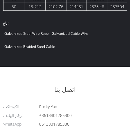
60
13،212
2102.76
214481
2328.48
237504
تاغ:
Galvanized Steel Wire Rope
Galvanized Cable Wire
Galvanized Braided Steel Cable
اتصل بنا
Rocky Yao
الكونتاكت:
+8613801785300
رقم الهاتف:
WhatsApp:
8613801785300