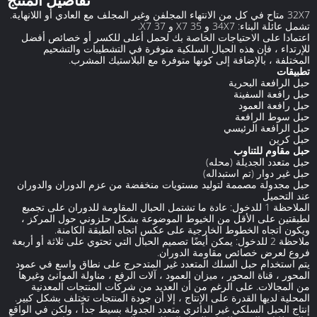
تفاصيل المنتج
32X7 متاح في كل من الانتهاء المجلفن وغير المجلف مع العادي أو اللانهاية.
تشمل عائلة البناء: 34X7 و 35 X7 و 37 X7.
اعتمادا على الاحتياجات الخاصة بك لحمل أعلى للكسر أو خصائص أفضل
للإرتداء ، فإن هذه الحبال السلكية متوفرة في التشطيبات والتشحيم
المختلفة ، بالإضافة إلى كونها متوفرة مع البلاستيك المشرب.
تطبيقات
حبل الرافعة البحرية
حبل رافعة السفينة
حبل رافعة العمود
حبل سوط الرافعة
حبل الرافعة الرئيسي
حبل كرين
حبل مقاوم للتناوب
حبل متعدد الجديلة (محله)
حبل غير دوار (تم استبداله)
حبل مجدولة مصممة لتوليد مستويات منخفضة من عزم الدوران والدوران
عند التحميل
الملاحظة 1 للدخول: عادة ما تشتمل الحبال المقاومة للدوران على تجميع
لطبقتين على الأقل من الخيوط الموضوعة بشكل حلزوني حول المركز ،
ويكون اتجاه الخطوط الخارجية على عكس اتجاه الطبقة الكامنة.
ملاحظة 2 للدخول: يمكن أيضًا تصميم الحبال التي تحتوي على ثلاثة أو أربعة
فروع لعرض خصائص مقاومة الدوران.
يتم استخدام حبل السلك المتعدد غير المتدحرج على نطاق واسع في عمود
المحور ، قناة المحور ، ميزان العمود ، آلات الرفع ، مناولة الموانئ وغيرها
من المجالات. على الرغم من أن العديد من شركات المنتجات المعدنية
المحلية لديها القدرة على الإنتاج ، إلا أن جودة المنتجات تختلف بشكل كبير.
إنتاج الحبل السلكي غير الدائري متعدد الجدولة بسيط جداً ، ولكن في الواقع