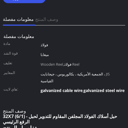
وصف المنتج
معلومات مفصلة
معلومات مفصلة
مادة
فولاذ
قوة الشد
ميغابا
تغليف
Wooden Reel,فولاذ Reel
المعايير
الجمعية الأمريكية ، بكالوريوس ، جيجابايت ، JIS
القياسية
هاي لايت:
galvanized cable wire
galvanized steel wire 
,
وصف المنتج
32X7 (6/1) - حبل أسلاك الفولاذ المجلفن المقاوم للتدوير لحبل
الرفع الرئيسي