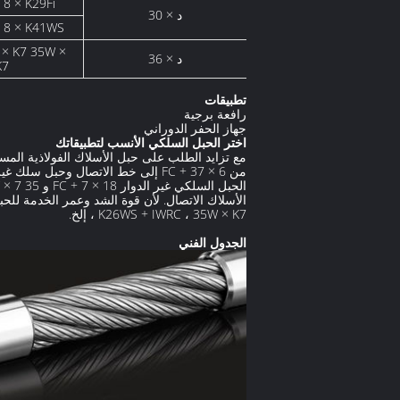
5Fi 8 × K29Fi
30 × د
WS 8 × K41WS
36 × د
K7
تطبيقات
رافعة برجية
جهاز الحفر الدوراني
اختر الحبل السلكي الأنسب لتطبيقاتك
مع تزايد الطلب على حبل الأسلاك الفولاذية المست
K26WS + IWRC ، 35W × K7 ، إلخ.
الجدول الفني