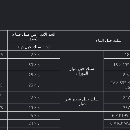
الحد الأدنى من طبل ضياء.
(مم)
سلك حبل البناء
(د = سلك حبل ديا.)
42 × د
0TS
18 × 
30 × د
سلك حبل دوار
الدوران
28 × د
i
4V × 39S 4
25 × د
6 × 25 فا
3
24W
22 × د
سلك حبل صغير غير
دوار
35W
19 × د
WS
6 × K1
25 × د
6 × K31
24 × د