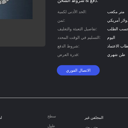
دفع & شروط الشحن:
متر مكعب
الحد الأدنى لكمية:
ولار أمريكي
ثمن:
 حسب الطلب
تفاصيل التعبئة والتغليف:
اليوم
التسليم في الوقت المحدد:
اب الاعتماد
شروط الدفع:
طن شهري
قدرة العرض:
الاتصال الفوري
سطح
المجلفن غير
لف
طول
متر ، متر