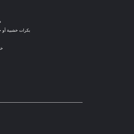
د
بكرات خشبية أو
خط