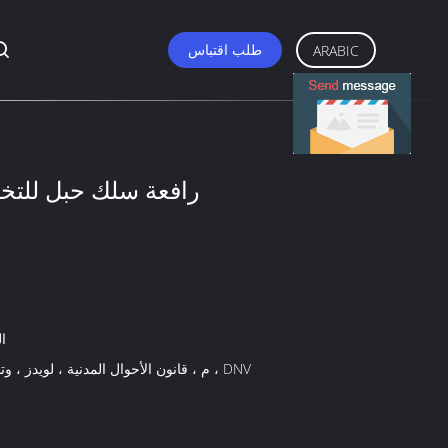
طلب اقتباس
ARABIC
KS
م ، قانون الأحوال المدنية ، لويدز ، وتقاسم المنافع ، DNV