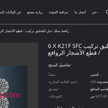
خبر ،
اتصل بنا
مراقبة الجودة
زيارة مصنع
عن الولايات الم
6 X K21F SFC رافعة سلك حبل للتخليق تركيب / قطع الأشجار ال
6 X K21F SFC رافعة سلك حبل للتخليق تركيب
/ قطع الأشجار الروافع
تفاصيل المنتج:
الصين ،
منشأ:
L المحدودة
اسم العلامة التجارية:
تصديق:
س k21f-sfc
الموديلات: