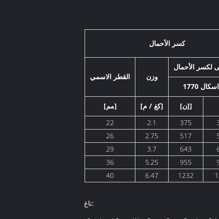
كسر الأحمال
نى لكسر الأحمال
وزن
القطر الاسمي
ا باسكال
[ن]]
[كغ / م]
[مم]
22
2.1
375
26
2.75
517
29
3.7
643
36
5.25
955
40
6.47
1232
1
تاغ: