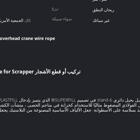
زرع
ريحان النطق
سواء سبيكة
غير سبائك
الجمعية الأمريكي
overhead crane wire rope
6 × K21F - SFC Crane Steel Wire Rope for Scrapper تركيب أو قطع الأشجار
ل الفولاذي المضغوط مثاليًا للاستخدام كخزانة في مناجم الحصى ، منشآت الك
ذ بسلاسة على الأسطوانة .جعل الألياف الأساسية المصنوعة من البلاستيك يجعل 