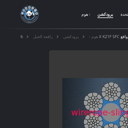
تحدة
برودكشن
هوم ›
روافع
هوم ›
برودكشن
رافعة الحبل