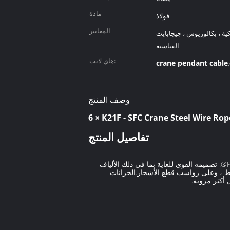
مادة
فولاذ
المعايير
ة ، بكالوريوس ، جيجابايت ، JIS
القياسية
هاي لايت:
crane pendant cable
,
وصف المنتج
تفاصيل المنتج
6 × K21F - SFC كرين سلك حبل فولاذي يقف بحبل بحبل دائري 6-stand في تصميم SUPERFILL® الذي يتميز بإدخال PLASTFILL®. تصميمه القوي للغاية بما في ذلك الألياف
شط ، وعلى رواسب قطع الأشجار.الخزانات
أكثر مرونة.