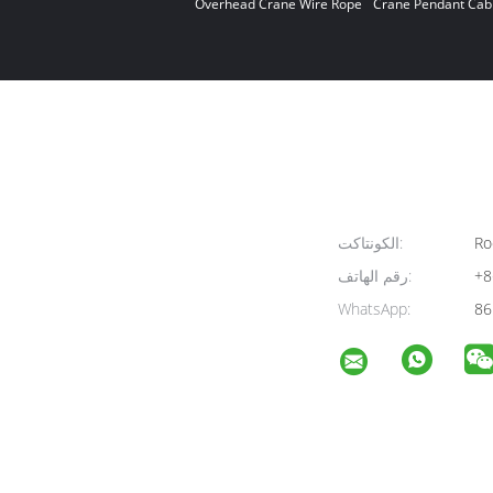
Overhead Crane Wire Rope
Crane Pendant Cab
Ro
الكونتاكت:
+8
رقم الهاتف:
WhatsApp:
86