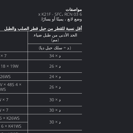
مواصفات
6 x K21F - SFC، RCN 03
وضع لانغ ، يمينًا أو يسارًا.
أقل نسبة للقطر من حبل قطر الصلب والطبل
الحد الأدنى من طبل ضياء.
(مم)
(د = سلك حبل ديا.)
34 × د
18 × 7
26 × د
19S 18 × 19W
24 × د
18 × 26WS
V × 48S 4 ×
26 × د
6WS
30 × د
 × 7
30 × د
 × 7
9S 6 × K26WS
30 × د
WS 6 × K41WS