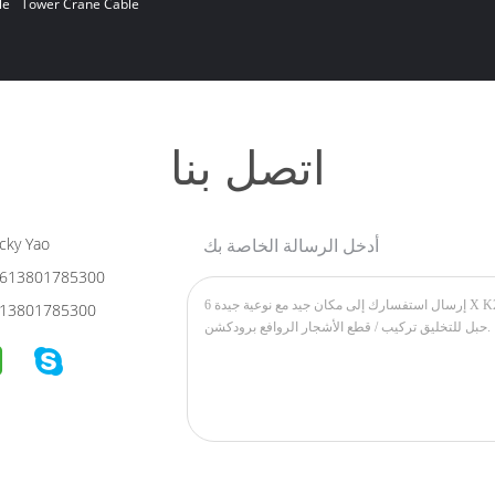
le
Tower Crane Cable
اتصل بنا
أدخل الرسالة الخاصة بك
cky Yao
613801785300
13801785300