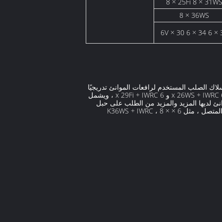
8 × 25Fi 8 × 31W
8 × 36WS
6V × 30 6 × 34 6 × 
سلاك الصلب المستخدم لرافعات الموانئ تدريجيًا
من 6 × 37 + FC إلى خط الاتصال وحبل سلك غير دوار حيث يشتمل حبل الأسلاك على خط الاتصال على 6 × 36WS + IWRC و 6 x 26WS + IWRC و 6 x 29Fi + IWRC ، ويشمل
اضر ، العديد من رافعات الموانئ لديها المزيد والمزيد من الطلب على حبل
الأسلاك الاتصال. لأن قوة الشد وعمر الخدمة للحبل السلكي التلامسي السطحي بنفس المواصفات أكبر بكثير من الحبل السلكي المتصل ، مثل 6 × K36WS + IWRC ، 8 ×