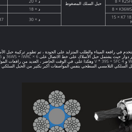
8 × K2
20 × د
S
حبل السلك المضغوط
8 × K36
18 × د
15 × K7 18 × K7 35W ×
30 × د
37
خدم في رافعة الميناء والطلب المتزايد على الجودة ، تم تطوير تركيبة حبل الأ
الحبل السلكي غير الدوار 18 × 7 + FC و 35 W × 7 و 4 V * 39S + 5FC وهكذا على. في الوقت الح