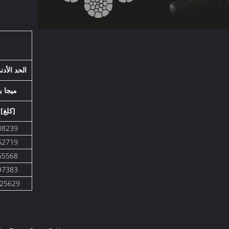
الحد الأد
1770 ميج
[كلغ]
38239
52719
65568
97383
25629