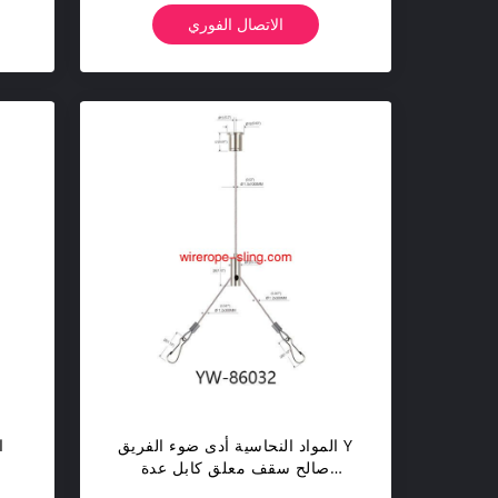
الاتصال الفوري
المواد النحاسية أدى ضوء الفريق Y
ا
صالح سقف معلق كابل عدة
Yw86032