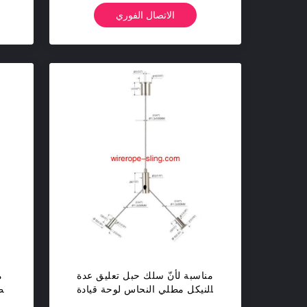
الاتصال الفوري
مناسبة لأنّ سلك حبل تعليق عدة
م
النيكل مطلي النحاس لوحة قيادة
مط
مصباح Yw86035