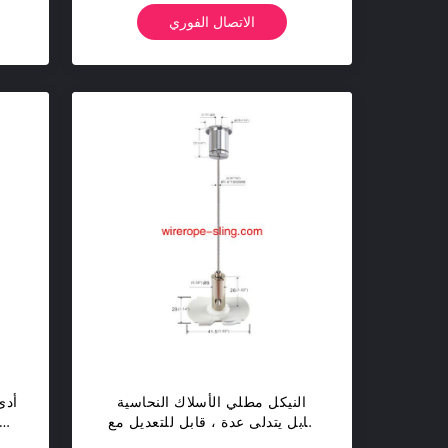
الاتصال الفوري
النيكل مطلي الأسلاك النحاسية
أدى
كابل يتدلى عدة ، قابل للتعديل مع
حامل Yw86337