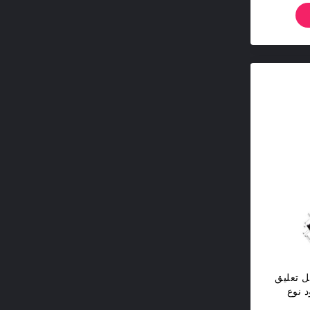
ل تعليق
وع Y