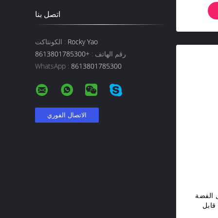
اتصل بنا
Rocky Yao
الكونتاكت :
رقم الهاتف :
+8613801785300
WhatsApp :
8613801785300
 الفضة
قابل