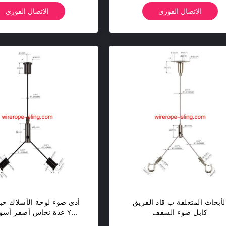
الاتصال الفوري
الاتصال الفوري
لأبحاث المتعلقة ب قاد الفريق
أدى ضوء لوحة الأسلاك حب
كابل ضوء السقف
عدة نحاس أصفر أسود ن
مشترك Yw86034