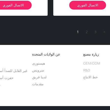
الاتصال الفوري
الاتصال الفوري
1
2
3
>
زيارة مصنع
عن الولايات المتحدة
OEM/ODM
هیستوری
R&D
سرویس
غير القابل للصدأ أس
خط الانتاج
لدينا فريق
حفزت أسلا
مقدمات
س