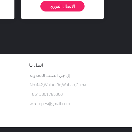
الاتصال الفوري
اتصل بنا
إل جي الصلب المحدودة
No.442,Wuluo Rd,Wuhan,China
+8613801785300
wireropes@gmail.com