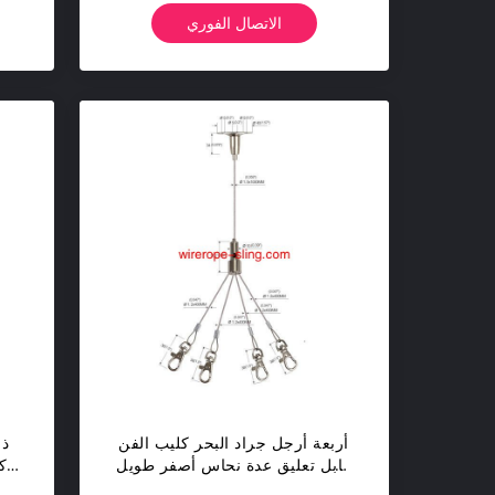
الاتصال الفوري
أربعة أرجل جراد البحر كليب الفن
ذ 
كابل تعليق عدة نحاس أصفر طويل
ك
YW86022