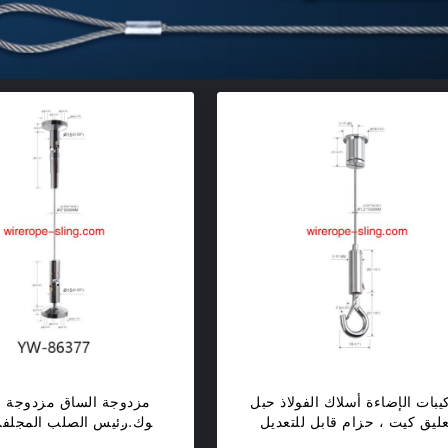
يبات الإضاءة أسلاك الفولاذ حبل
مزدوجة الساق مزدوجة 
عليق كيت ، حزام قابل للتعديل
هوك رئيس الصلب المجلفن
المشبك هوك Yw86336
السلامة Yw86375