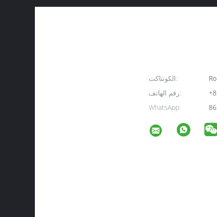
Ro
الكونتاكت:
+8
رقم الهاتف:
WhatsApp:
86