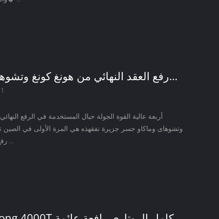
رفع العقد النهائي من هونغ كونغ وتشوه
21
وتشوهاى وماكاو جسر جزيرة نفقهذه هي المرة الأولى في الصين تط
رفع الحزامالصعوبا ...
huatianlong 4000T كامل الروتاري رافعة عائمة