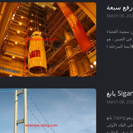
رفع سبعة
March 08, 20
ن سفينة الفضاء
 في الصين ، هو
 ...
March 08, 20
يانغ Sigang جسر نهر اليانغتسى تعتمد خطة عبور النهر ، مجموع تمتد 2630 مترهو
 البلاد الأولى