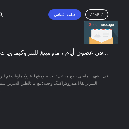
طلب اقتباس
ARABIC
في غضون أيام ، ماومينغ للبتروكيماويات ث
ماك ب
في الشهر الماضي ، مع مفاعل ثالث ماومينغ للبتروكيماويات تم الرف
السرير بقايا هيدروكراكينگ وحدة ؛بيج ماكالطين السرير الم
الا