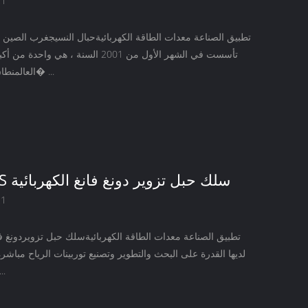
21
تطبيق الصناعة معدات الطاقة الكهربائيةحبال النسيجغرب الصين ا
تأسست في الشهر الأول من 2001 السنة ، هي و
العالمنطاق عملنا يشمل أ� ...
تطبيق LKS سلك حبل تزوير دونغ فانغ الكهربائية
21
تطبيق الصناعة معدات الطاقة الكهربائيةسلك حبل تزويردونغ فا
لديها القدرة على البحث والتطوير وتصنيع توربينات الرياح مبا
تغذية اثنين من .