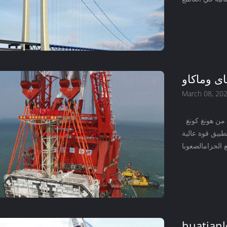
اى وماكاو
جسر
March 08, 20
أربعة عالية القوة الجولة حبال المستخدمة في الرفع النهائي من هونغ كونغ
بيق قوة عالية