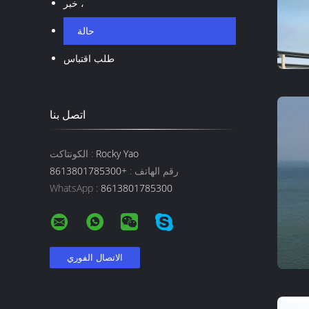
خبر ،
حالة
طلب اقتباس
اتصل بنا
Rocky Yao
الكونتاكت :
رقم الهاتف :
+8613801785300
WhatsApp :
8613801785300