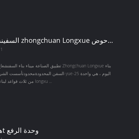
السفينة هال رفع 
ب
21
تطبيق الصناعة ميناء بناء السفنشعاع بكرةقوانغتشو e
من ثلاث قواعد لبناء السفن الصينية longxu ...
هواشى 82t وحدة الرفع