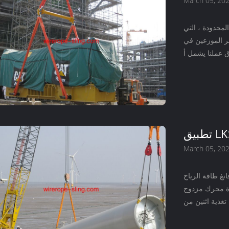
March 05, 20
لمحدودة ، التي
احدة من أكبر الموزعين في
March 05, 20
نغ طاقة الرياح
شرة محرك مزدوج
..