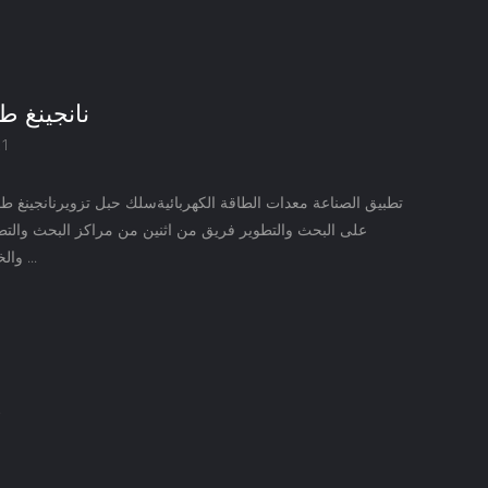
نانجينغ طا
21
تطبيق الصناعة معدات الطاقة الكهربائيةسلك حبل تزويرنانجينغ طاق
على البحث والتطوير فريق من اثنين من مراكز البحث والتط
والخارجمن خلال اع ...
>