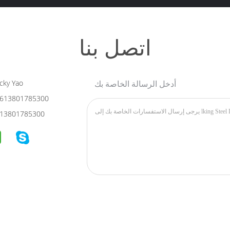
اتصل بنا
أدخل الرسالة الخاصة بك
cky Yao
613801785300
13801785300