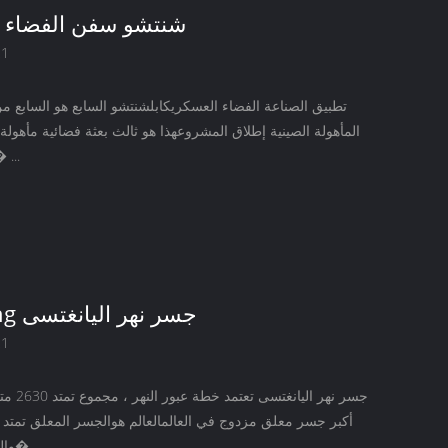
شنتشو سفن الفضاء 
21
تطبيق الصناعة الفضاء العسكريكابلشنتشو السابع هو السابع م
المأهولة الصينية إطلاق المشروعهذا هو ثالث بعثة فضائية مأهولة
أيضا المرحلة ا�
يانغ Sigang جسر نهر اليانغتسى
21
أكبر جسر معلق مزدوج في العالمالعالم هوالجسر المعلق تمتد في
والثانية في العالمع� ...