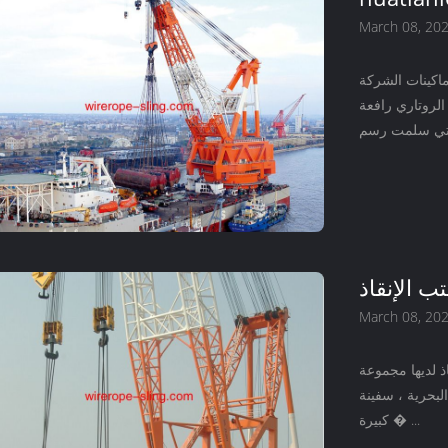
March 08, 20
ماكينات الشركة
في آسيا ، هو 4000 طن كامل الروتاري رافعة
ب الإنقاذ
March 08, 20
ذ لديها مجموعة
لبحرية ، سفينة
كبيرة � ...