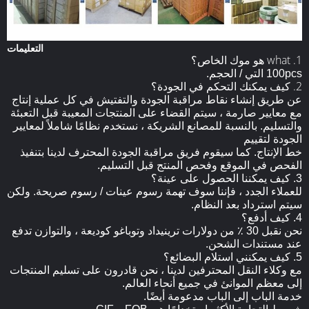
التعليمات
1. what هو موك الخاص؟
100pcs التي / الحجم.
2.
كيف يمكنك التحكم في الجودة؟
عن طريق إنشاء نقاط مراقبة الجودة والتفتيش في كل عملية إنتاج
مع
معايير
صارمة
، سيتم القضاء على المنتجات المعيبة قبل التعبئة
والتسليم.
بالنسبة للمصانع الشريكة ، نستخدم نظامًا شاملاً لمعايير
الجودة لتقييم
خط الإنتاج.
كما سيقوم فريق مراقبة الجودة المحترف لدينا بتنفيذ
الفحص في الموقع وفحص المنتج قبل التسليم.
3. كيف يمكننا الحصول على عينة؟
للعملاء الجدد ، فإننا سوف تهمة رسوم عينات / رسوم صريحة.
ولكن
سيتم استرداد بعد النظام.
4. كيف أدفع؟
نحن نقبل 30 ٪ من دولارات ترينيداد وتوباغو كوديعة ، والتوازن تدفع
عند مستندات الشحن.
5. كيف يمكنني استلام البضائع؟
مع وكلاء النقل المحترفين لدينا ، نحن قادرون على تسليم المنتجات
إلى معظم الموانئ في جميع أنحاء العالم.
خدمة الباب إلى الباب مدعومة أيضًا.