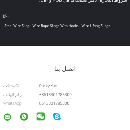
شروط التجارة الأكثر استخدامًا هي FOB و CIF.
تاغ:
Steel Wire Sling
Wire Rope Slings With Hooks
Wire Lifting Slings
اتصل بنا
Rocky Yao
الكونتاكت:
+8613801785300
رقم الهاتف:
WhatsApp:
8613801785300