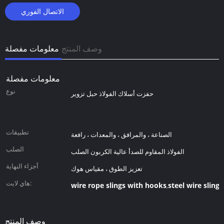
الاتصال الفوري
وصف المنتج
معلومات مفصلة
معلومات مفصلة
نوع
حفزت أسلاك الفولاذ حبل تزوير
تطبيقات
الصناعة ، والمرافق ، والمعدات ، رافعة
الصلب
الفولاذ المقاوم للصدأ عالية الكربون الصلب
أجزاء النهاية
تعزيز الطوق ، مقياس هوك
هاي لايت:
wire rope slings with hooks
steel wire sling
,
وصف المنتج