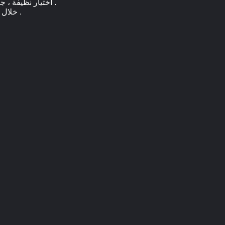
اختيار نظيفة ، جيدة التهوية ، جاف ، أخفى الموقع .إذا كانت شروط التسليم لا تسمح التخزين الداخلي ، وتغطي مع مواد مضادة للماء .
خلال فترة طويلة من التخزين ، لا سيما في بيئة دافئة ، بكرات الدورية بانتظام لمنع زيوت التشحيم من الهجرة من الحبال .