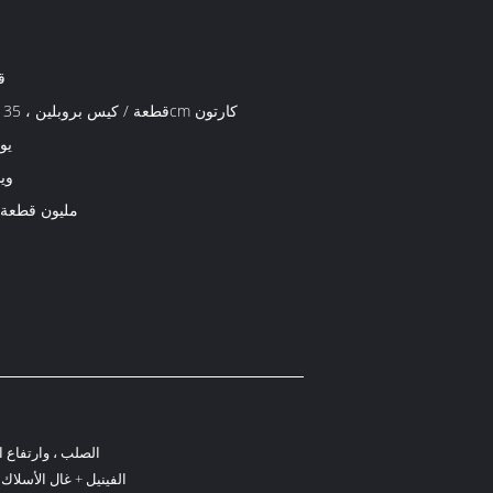
ق
2 قطعة / كيس بروبلين ، 35 * 25 * 18cm كارتون
-15
وي
2 مليون قطعة
الصلب ، وارتفاع ا
الفينيل + غال الأسلاك 