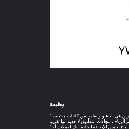
وظيفة
* الفولاذ المقاوم للصدأ أسلاك الفولاذ حبل هو العنصر الأكثر استخداما على نطاق واسع في البناء .من تطبيق الدرابزين في الحشو و تعليق من كائنات مختلفة
* هذه الحبال إضافة المزيد من السلامة والأمن للجهاز الخاص بك في حالة مسامير فضفاضة أو تسقط من المصباح .تأمين الإضاءة الخاصة بك لعملائك أو