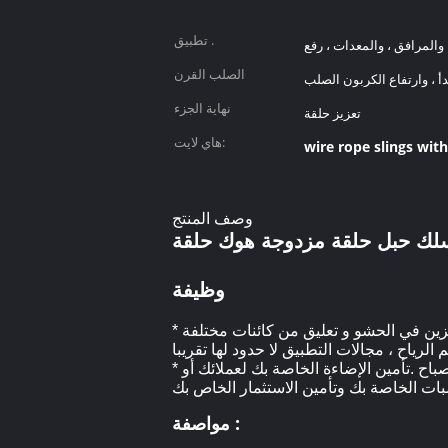
تطبيق .
 والمرافق ، والمعدات ، رفع
الصلب القرن
دأ ، وارتفاع الكربون الصلب
نهاية الجزء
تعزيز حلقة
هاي لايت:
wire rope slings wit
وصف المنتج
وظيفة
* الفولاذ المقاوم للصدأ أسلاك الفولاذ حبل هو العنصر الأكثر استخداما على نطاق واسع في البناء .من تطبيق الدرابزين في الحشو و تعليق من كائنات مختلفة
* هذه الحبال إضافة المزيد من السلامة والأمن للجهاز الخاص بك في حالة مسامير فضفاضة أو تسقط من المصباح .تأمين الإضاءة الخاصة بك لعملائك أو
مواصفة :