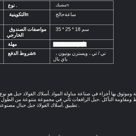
مشبكn
نوع .
ساعةحالخ
التكوينيةn
35 * 25 * 18 سم
مواصفات الصندوق
الخارجي
8-15 أيام عملs
مهلة
تي / تي ، ويسترن يونيون ،
شروط الدفعs
باي بال
 وموثوق بها أجزاء في صناعة مناولة المواد .أسلاك الفولاذ حبل هو نوع 
ط ومقاومة التآكل .حبل الرافعات تأتي في مجموعة متنوعة من الطول وال
تطبيق .أسلاك الفولاذ حبل حبال مصنوعة من نوعية جيدة المحلية أسلاك الفولاذ حبل .