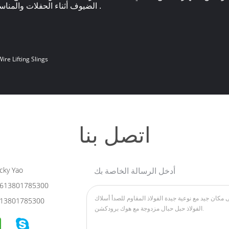
الضيوف أثناء الحفلات والمناسبات الخاصة بك وتأمين الاستثمار الخاص بك .
Wire Lifting Slings
اتصل بنا
أدخل الرسالة الخاصة بك
cky Yao
613801785300
13801785300