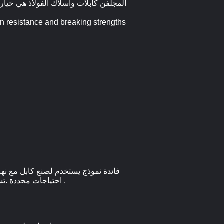
فائدة نموذج يستخدم لصنع كابل مع نهاي
احتياجات محددة .تستخدم الحبال ، حبال الأمان ، الرافعات ، والعديد من الاستخدامات الأخرى ، مثل رفع ، ضبط النفس ، ودعم الاتصال .