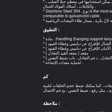
* المجلفن كابلات وأسلاك الفولاذ هي خيارات اقتصادية للغاية .أنها توفر مقاومة التآكل بأسعار معقولة .طلاء الزنك يمكن استخدامها في معظم حبلا الصلب ،
والكابلات ، أسلاك الفولاذ الحبال .
* Stainless Steel نوع . 304 is the most widely used of the stainless steel offerings. It offers good corrosion resistance and breaking strengths
comparable to galvanized cable.
 لأنّ بكرة ,
التطبيق :
Handling (hanging support lanyards, )
 الحبال للإفراج عن دبابيس وغطاء القيود )
 الأمان للإفراج عن دبابيس وغطاء القيود )
* مقعد ( مقعد القيد التعادل )
اج التعادل ، دعم التعادل ، باب ضبط النفس )
* لحماية معدات الإضاءة .
كم
بيقات ، كما يمكنك ضبط حجم الحلقات لتلبية
ملاحظة :