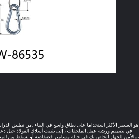
في تصميم ورشة عمل الملحقات ، إلى تثبيت أسلاك الفولاذ حبل دعم الرياح ، مجالات التطبيق لا حدود لها تقريبا .