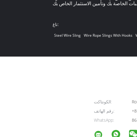
تاغ:
Steel Wire Sling
Wire Rope Slings With Hooks
Ro
الكونتاكت:
+8
رقم الهاتف:
WhatsApp:
86