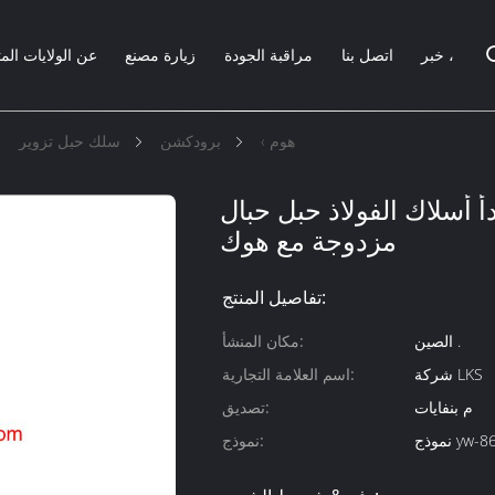
خبر ،
اتصل بنا
مراقبة الجودة
زيارة مصنع
عن الولايات الم
هوم ›
برودكشن
سلك حبل تزوير
أ أسلاك الفولاذ حبل حبال
مزدوجة مع هوك
تفاصيل المنتج:
الصين .
مكان المنشأ:
شركة LKS
اسم العلامة التجارية:
م بنفايات
تصديق:
yw-86535
نموذج: