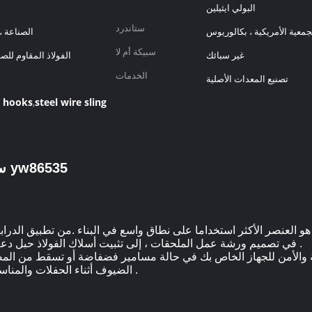
البولي ايثيلين
ستاندرد
الصناعة ،
سبيكة أم لا
غير سبائك
الفولاذ المقاوم للص
الخدمات
تصنيع المعدات الأصلية
h hooks
steel wire sling
,
سلك حبل حلقة مزدوجة هوك حلقة yw86535
في تصميم ورشة عمل الملحقات ، إلى تثبيت أسلاك الفولاذ حبل دعم الرياح ، مجالات التطبيق لا حدود لها تقريبا .
الضيوف أثناء الحفلات والمناسبات الخاصة بك وتأمين الاستثمار الخاص بك .