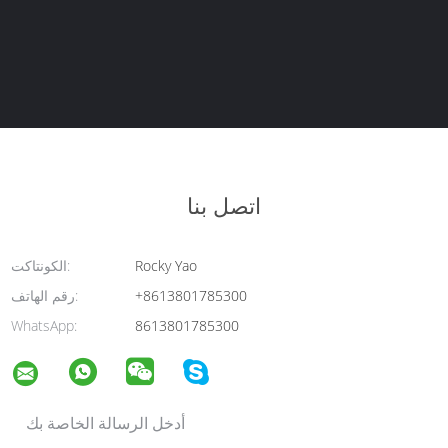
اتصل بنا
Rocky Yao
الكونتاكت:
+8613801785300
رقم الهاتف:
WhatsApp:
8613801785300
أدخل الرسالة الخاصة بك