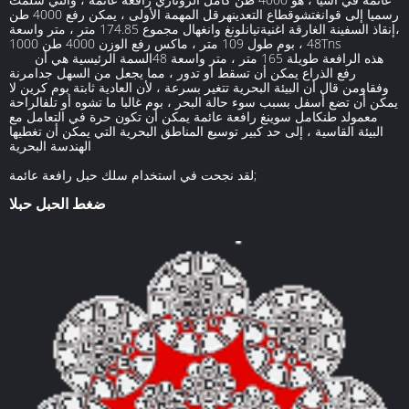
رسميا إلى قوانغتشوقطاع التعدينهرقل المهمة الأولى ، يمكن رفع 4000 طن
،إنقاذ السفينة الغارقة اغنيةتيانلونغ وانغهال مجموع 174.85 متر ، متر واسعة
48 ، بوم طول 109 متر ، ماكس رفع الوزن 4000 طن 1000Tns
هذه الرافعة طويلة 165 متر ، متر واسعة 48السمة الرئيسية هي أن
رفع الذراع يمكن أن تسقط أو تدور ، مما يجعل من السهل جدامرنة
وفقاومن قال أن البيئة البحرية تتغير بسرعة ، لأن العادية ثابتة بوم كرين لا
يمكن أن تضع أسفل بسبب سوء حالة البحر ، بوم غالبا ما تشوه أو تلفالراحة
معمولد طنكامل سوينغ رافعة عائمة يمكن أن تكون حرة في التعامل مع
البيئة القاسية ، إلى حد كبير توسيع المناطق البحرية التي يمكن أن تغطيها
الهندسة البحرية
لقد نجحت في استخدام سلك حبل رافعة عائمة;
ضغط الحبل حبلا