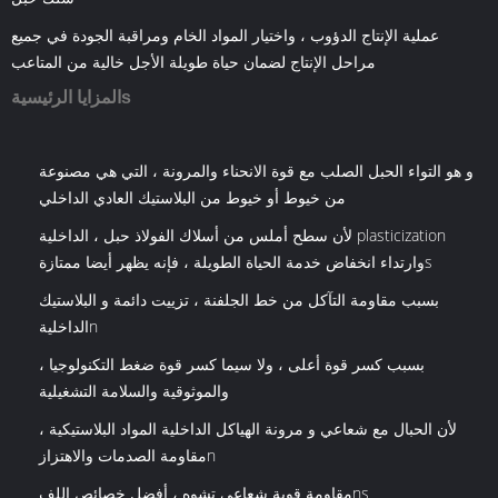
عملية الإنتاج الدؤوب ، واختيار المواد الخام ومراقبة الجودة في جميع
مراحل الإنتاج لضمان حياة طويلة الأجل خالية من المتاعب
المزايا الرئيسيةs
و هو التواء الحبل الصلب مع قوة الانحناء والمرونة ، التي هي مصنوعة
من خيوط أو خيوط من البلاستيك العادي الداخلي
لأن سطح أملس من أسلاك الفولاذ حبل ، الداخلية plasticization
وارتداء انخفاض خدمة الحياة الطويلة ، فإنه يظهر أيضا ممتازةs
بسبب مقاومة التآكل من خط الجلفنة ، تزييت دائمة و البلاستيك
الداخليةn
بسبب كسر قوة أعلى ، ولا سيما كسر قوة ضغط التكنولوجيا ،
والموثوقية والسلامة التشغيلية
لأن الحبال مع شعاعي و مرونة الهياكل الداخلية المواد البلاستيكية ،
مقاومة الصدمات والاهتزازn
مقاومة قوية شعاعي تشوه ، أفضل خصائص اللفns