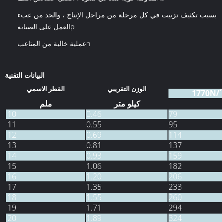
بسبب تكثيف تزييت في كل مرحلة من مراحل الإنتاج ، والحد من عبء
العمل على الصيانةp
عملية خالية من المتاعبn
البيانات التقنية
الوزن التقريبي
القطر الاسمي
²
كيلو متر
ملم
10
0.46
79
11
0.55
95
12
0.69
114
13
0.81
137
14
0.93
159
15
1.06
182
16
1.20
206
17
1.35
233
18
1.55
260
19
1.71
294
20
1.89
324