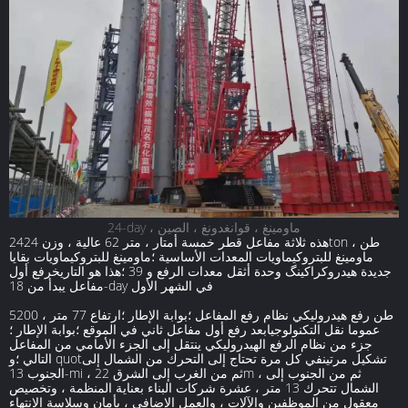
24-day ، ماومينغ ، قوانغدونغ ، الصين
هذه ثلاثة مفاعل قطر خمسة أمتار ، متر 62 عالية ، وزن 2424ton طن ،
ماومينغ للبتروكيماويات المعدات الأساسية ؛ماومينغ للبتروكيماويات بقايا
جديدة هيدروكراكينگ وحدة أثقل معدات الرفع و 39 ؛هذا هو التاريخرفع أول
مفاعل يبدأ من 18-day في الشهر الأول
5200 طن رفع هيدروليكي نظام رفع المفاعل ؛بوابة الإطار ؛ارتفاع 77 متر ،
عموما نقل التكنولوجيابعد رفع أول مفاعل ثاني في الموقع ؛بوابة الإطار ؛
جزء من نظام الرفع الهيدروليكي ينتقل إلى الجزء الأمامي من المفاعل
التالي ؛و quotتشكيل مرتينفي كل مرة تحتاج إلى التحرك من الشمال إلى
الجنوب 13-mi ، ثم من الغرب إلى الشرق 22m ، ثم من الجنوب إلى
الشمال تتحرك 13 متر ، عشرة شركات البناء بعناية المنظمة ، وتخصيص
معقول من الموظفين والآلات ، والعمل الإضافي ، بأمان وسلاسة الانتهاء