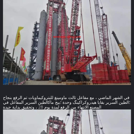
في الشهر الماضي ، مع مفاعل ثالث ماومينغ للبتروكيماويات تم الرفع بنجاح
؛الطين السرير بقايا هيدروكراكينگ وحدة ؛بيج ماكالطين السرير المفاعل في
المصنع الانتهاء من الرفع لمدة يوم 28 ، وتحقيق بداية جيدة