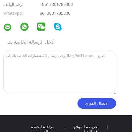
+8613801785300
رقم الهاتف:
WhatsApp:
8613801785300
أدخل الرسالة الخاصة بك
|
خريطة الموقع
|
مراقبة الجودة
موقع الجوال
|
سياسة الخصوصية