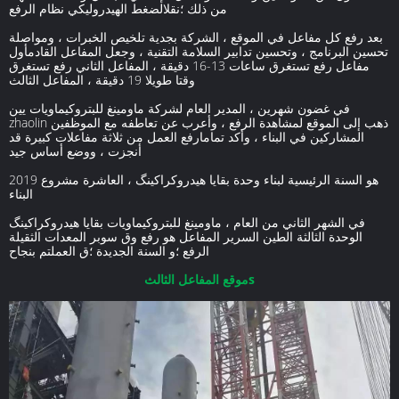
من ذلك ؛نقلالضغط الهيدروليكي نظام الرفع
بعد رفع كل مفاعل في الموقع ، الشركة بجدية تلخيص الخبرات ، ومواصلة
تحسين البرنامج ، وتحسين تدابير السلامة التقنية ، وجعل المفاعل القادمأول
مفاعل رفع تستغرق ساعات 13-16 دقيقة ، المفاعل الثاني رفع تستغرق
وقتا طويلا 19 دقيقة ، المفاعل الثالث
في غضون شهرين ، المدير العام لشركة ماومينغ للبتروكيماويات يين
zhaolin ذهب إلى الموقع لمشاهدة الرفع ، وأعرب عن تعاطفه مع الموظفين
المشاركين في البناء ، وأكد تمامارفع العمل من ثلاثة مفاعلات كبيرة قد
أنجزت ، ووضع أساس جيد
2019 هو السنة الرئيسية لبناء وحدة بقايا هيدروكراكينگ ، العاشرة مشروع
البناء
في الشهر الثاني من العام ، ماومينغ للبتروكيماويات بقايا هيدروكراكينگ
الوحدة الثالثة الطين السرير المفاعل هو رفع وق سوبر المعدات الثقيلة
الرفع ؛و السنة الجديدة ؛ق العملتم بنجاح
موقع المفاعل الثالثs