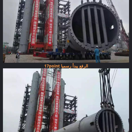
17point الرفع يبدأ رسميا