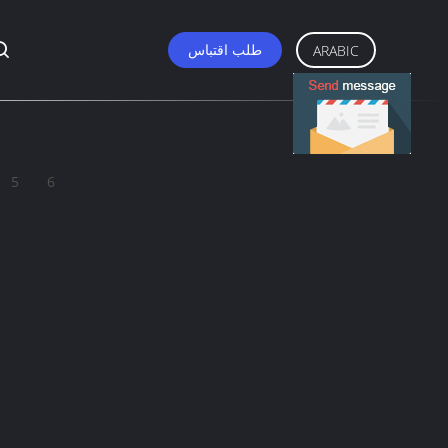
طلب اقتباس
ARABIC
5
6