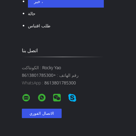
خبر ،
حالة
طلب اقتباس
اتصل بنا
Rocky Yao
الكونتاكت :
رقم الهاتف :
+8613801785300
WhatsApp :
8613801785300