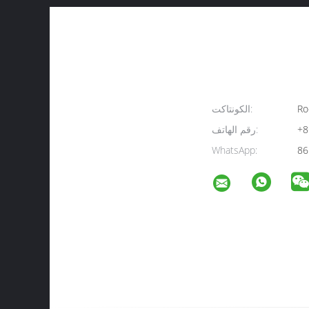
Ro
الكونتاكت:
+8
رقم الهاتف:
WhatsApp:
86