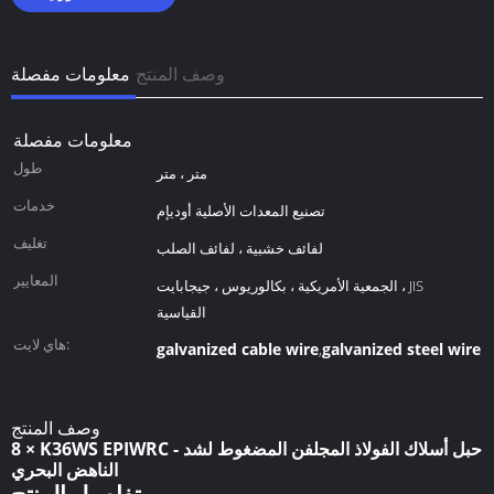
وصف المنتج
معلومات مفصلة
معلومات مفصلة
طول
متر ، متر
خدمات
تصنيع المعدات الأصلية أوديإم
تغليف
لفائف خشبية ، لفائف الصلب
المعايير
الجمعية الأمريكية ، بكالوريوس ، جيجابايت ، JIS
القياسية
هاي لايت:
galvanized cable wire
galvanized steel wire 
,
وصف المنتج
8 × K36WS EPIWRC - حبل أسلاك الفولاذ المجلفن المضغوط لشد
الناهض البحري