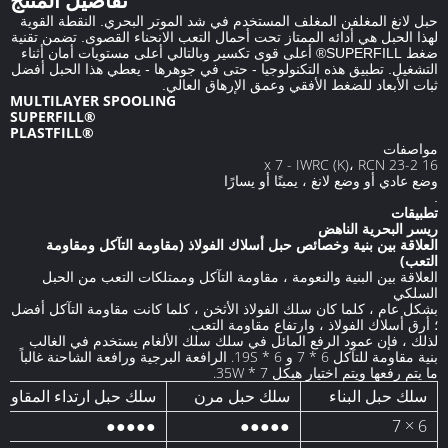
تفاصيل المنتج
حبل لانغ المغلفن المغلف المستخدم في شد الموتر البحري.
النقطة القوية
لهذا الحبل هي أدائه الممتاز تحت أحمال التعب الانحناء القصوى.
تضمن تقنية
ضغط SUPERFILL® أعلى قوى تكسير وبالتالي أعلى مستويات أمان أثناء
التشغيل.
تطبيق هذه التكنولوجيا - حتى في جوهرها - يعطي هذا الحبل أفضل
ثبات الأبعاد للضغط الأفقي وعمق الإرهاق العالي.
MULTILAYER SPOOLING
SUPERFILL®
PLASTFILL®
مواصفات
16 x 7 - IWRC (K)، RCN 23-2
وضع عادي أو وضع لانغ ، يمينًا أو يسارًا
.
تطبيقات
ريسر البحرية الناهض
العلاقة بين بنية وخصائص حبل أسلاك الفولاذ (مقاومة التآكل ومقاومة
التعب)
العلاقة بين البنية والنعومة ، مقاومة التآكل وممتلكات التعب من الحبل
السلكي
بشكل عام ، كلما كان سلك الفولاذ الأثخن ، كلما كانت مقاومة التآكل أفضل
؛ أرق أسلاك الفولاذ ، وارتفاع مقاومة التعب.
لذلك ، فإن عمود الرفع المائل في سلك سلك الألغام يستخدم في الغالب
بنية مقاومة للتآكل 6 * 7 و 6 * 19S. الرافعة البرجية ورافعة الشاحنة غالباً
ما يتم رفعها ويتم اختيار هيكل 35W * 7.
سلك حبل البناء
سلك حبل مرن
سلك حبل ارتداء المقاومة
●●●●●
●●●●●
6 × 7