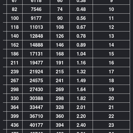
2
67
6118
60
0.38
9
2
82
7546
74
0.48
10
7
100
9177
90
0.56
11
3
118
11013
108
0.67
12
6
140
12848
126
0.78
13
9
162
14888
146
0.89
14
7
186
17131
168
1.04
15
6
211
19477
191
1.16
16
1
239
21924
215
1.32
17
6
267
24575
241
1.49
18
8
298
27430
269
1.64
19
1
330
30388
298
1.82
20
8
364
33447
328
2.01
21
7
399
36710
360
2.20
22
0
436
40177
394
2.40
23